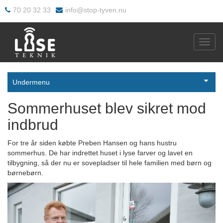
70 20 32 33
info@stop-tyven.nu
Toggl
navig
Undermenu
Sommerhuset blev sikret mod
indbrud
For tre år siden købte Preben Hansen og hans hustru
sommerhus. De har indrettet huset i lyse farver og lavet en
tilbygning, så der nu er sovepladser til hele familien med børn og
børnebørn.