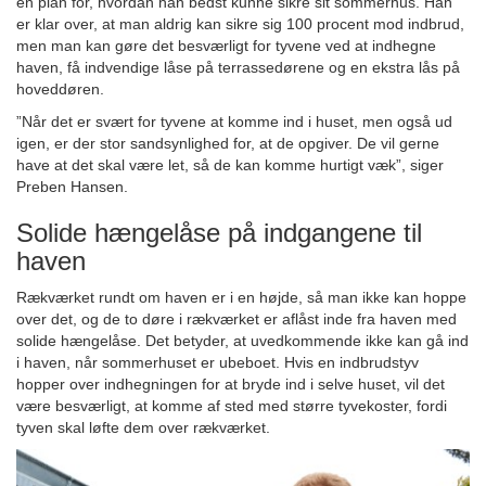
en plan for, hvordan han bedst kunne sikre sit sommerhus. Han
er klar over, at man aldrig kan sikre sig 100 procent mod indbrud,
men man kan gøre det besværligt for tyvene ved at indhegne
haven, få indvendige låse på terrassedørene og en ekstra lås på
hoveddøren.
”Når det er svært for tyvene at komme ind i huset, men også ud
igen, er der stor sandsynlighed for, at de opgiver. De vil gerne
have at det skal være let, så de kan komme hurtigt væk”, siger
Preben Hansen.
Solide hængelåse på indgangene til
haven
Rækværket rundt om haven er i en højde, så man ikke kan hoppe
over det, og de to døre i rækværket er aflåst inde fra haven med
solide hængelåse. Det betyder, at uvedkommende ikke kan gå ind
i haven, når sommerhuset er ubeboet. Hvis en indbrudstyv
hopper over indhegningen for at bryde ind i selve huset, vil det
være besværligt, at komme af sted med større tyvekoster, fordi
tyven skal løfte dem over rækværket.