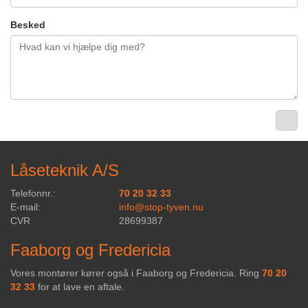
Besked
Låseteknik A/S
Telefonnr.:
70 20 32 33
E-mail:
info@stop-tyven.nu
CVR
28699387
Faaborg og Fredericia
Vores montører kører også i Faaborg og Fredericia. Ring
70 20
32 33
for at lave en aftale.