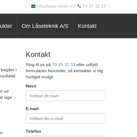
info@stop-tyven.nu
70 20 32 33
ukter
Om Låseteknik A/S
Kontakt
Kontakt
Ring til os på
70 20 32 33
eller udfyld
 begået i
formularen herunder, så kontakter vi dig
esultatet
hurtigst muligt.
Navn
en ud
t sige
E-mail
Telefon
or