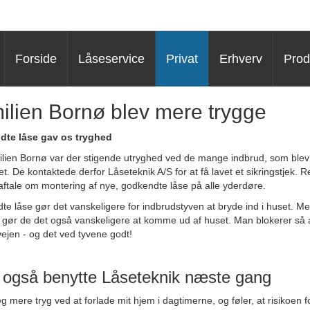
Forside
Låseservice
Privat
Erhverv
Prod
ilien Bornø blev mere trygge
te låse gav os tryghed
lien Bornø var der stigende utryghed ved de mange indbrud, som blev
t. De kontaktede derfor Låseteknik A/S for at få lavet et sikringstjek. R
aftale om montering af nye, godkendte låse på alle yderdøre.
e låse gør det vanskeligere for indbrudstyven at bryde ind i huset. M
 gør de det også vanskeligere at komme ud af huset. Man blokerer så a
tvejen - og det ved tyvene godt!
il også benytte Låseteknik næste gang
eg mere tryg ved at forlade mit hjem i dagtimerne, og føler, at risikoen f