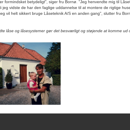
er formindsket betydeligt", siger fru Bornø. "Jeg henvendte mig til Låse
di jeg vidste de har den faglige uddannelse til at montere de rigtige huse
jeg vil helt sikkert bruge Låseteknik A/S en anden gang", slutter fru Bor
e låse og låsesystemer gør det besværligt og støjende at komme ud o