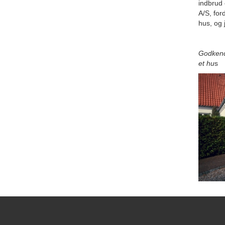
indbrud 
A/S, for
hus, og 
Godkendt
et hu
s