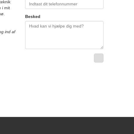
teknik
 i mit
nø.
Besked
g ind af