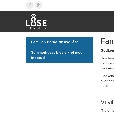
Fam
Familien Bornø fik nye låse
Godkend
Sommerhuset blev sikret mod
indbrud
Hos fami
nabolage
blev en 
Godkendt
over det
for flug
Vi v
"Nu er j