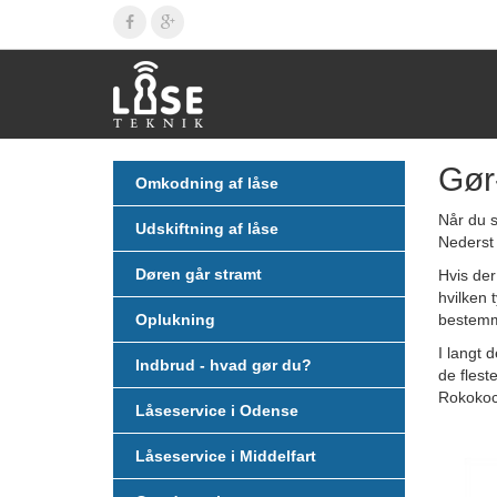
Gør
Omkodning af låse
Når du s
Udskiftning af låse
Nederst 
Døren går stramt
Hvis der
hvilken 
Oplukning
bestem
I langt 
Indbrud - hvad gør du?
d
e flest
Rokokoc
Låseservice i Odense
Låseservice i Middelfart