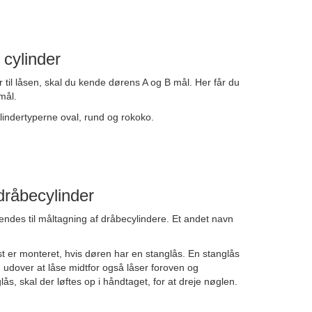
 cylinder
hør til låsen, skal du kende dørens A og B mål. Her får du
mål.
lindertyperne oval, rund og rokoko.
dråbecylinder
endes til måltagning af dråbecylindere. Et andet navn
st er monteret, hvis døren har en stanglås. En stanglås
en udover at låse midtfor også låser foroven og
s, skal der løftes op i håndtaget, for at dreje nøglen.