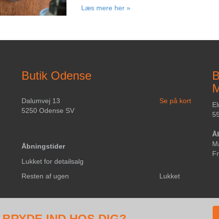
Læs mere her »
Butik Odense
B
M
Dalumvej 13
Se på kort
E
5250 Odense SV
55
Å
M
Åbningstider
F
Lukket for detailsalg
Resten af ugen
Lukket
 BRYDE IND HOS DIG?