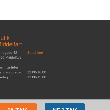
utik
iddelfart
lmegade 42
Se på kort
00 Middelfart
bningstider
andag-torsdag
12:00-16:00
redag
12:00-15:00