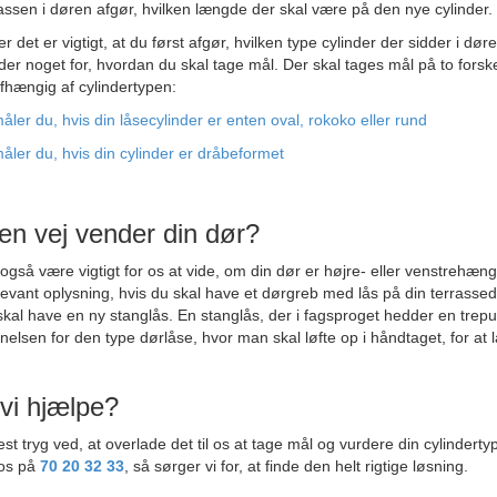
assen i døren afgør, hvilken længde der skal være på den nye cylinder.
r det er vigtigt, at du først afgør, hvilken type cylinder der sidder i dør
der noget for, hvordan du skal tage mål. Der skal tages mål på to forske
hængig af cylindertypen:
ler du, hvis din låsecylinder er enten oval, rokoko eller rund
ler du, hvis din cylinder er dråbeformet
en vej vender din dør?
også være vigtigt for os at vide, om din dør er højre- eller venstrehæng
levant oplysning, hvis du skal have et dørgreb med lås på din terrassed
skal have en ny stanglås. En stanglås, der i fagsproget hedder en trepu
nelsen for den type dørlåse, hvor man skal løfte op i håndtaget, for at 
vi hjælpe?
st tryg ved, at overlade det til os at tage mål og vurdere din cylinderty
 os på
70 20 32 33
, så sørger vi for, at finde den helt rigtige løsning.