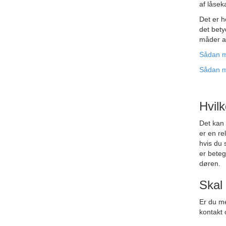
af låsek
Det er he
det bety
måder af
Sådan må
Sådan må
Hvilk
Det kan 
er en re
hvis du 
er beteg
døren.
Skal 
Er du me
kontakt