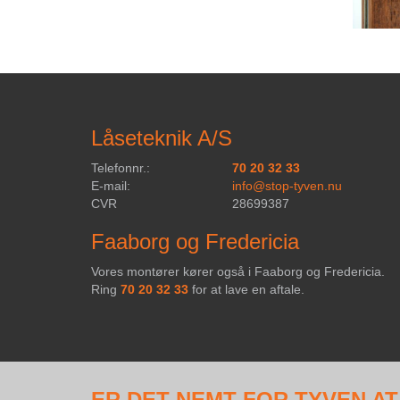
Låseteknik A/S
Telefonnr.:
70 20 32 33
E-mail:
info@stop-tyven.nu
CVR
28699387
Faaborg og Fredericia
Vores montører kører også i Faaborg og Fredericia.
Ring
70 20 32 33
for at lave en aftale.
ER DET NEMT FOR TYVEN AT