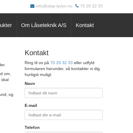
info@stop-tyven.nu
70 20 32 33
ukter
Om Låseteknik A/S
Kontakt
Kontakt
Ring til os på
70 20 32 33
eller udfyld
er.
formularen herunder, så kontakter vi dig
id om,
hurtigst muligt.
 skal
Navn
rund, og
E-mail
Telefon