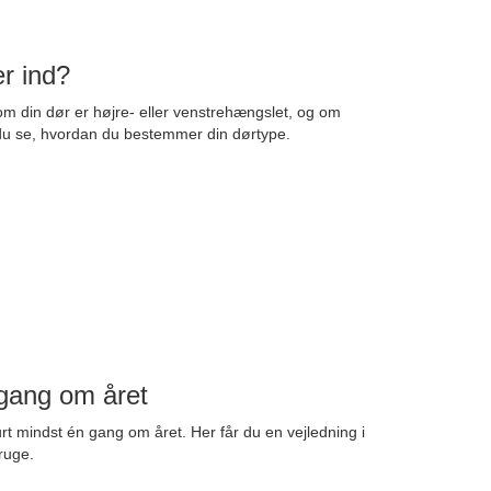
er ind?
om din dør er højre- eller venstrehængslet, og om
 du se, hvordan du bestemmer din dørtype.
gang om året
urt mindst én gang om året. Her får du en vejledning i
ruge.