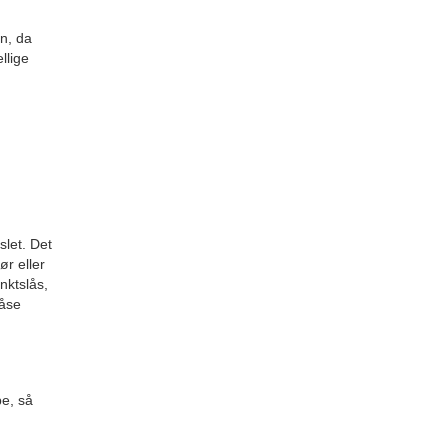
en, da
llige
slet. Det
ør eller
nktslås,
låse
pe, så