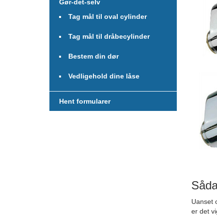
Gør-det-selv
Tag mål til oval cylinder
Tag mål til dråbecylinder
Bestem din dør
Vedligehold dine låse
Hent formularer
Sådan
Uanset o
er det v