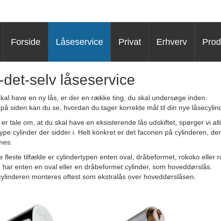
Forside
Låseservice
Privat
Erhverv
Prod
-det-selv låseservice
kal have en ny lås, er der en række ting, du skal undersøge inden.
på siden kan du se, hvordan du tager korrekte mål til din nye låsecylind
 er tale om, at du skal have en eksisterende lås udskiftet, spørger vi alt
type cylinder der sidder i. Helt konkret er det faconen på cylinderen, der
mes.
de fleste tilfælde er cylindertypen enten oval, dråbeformet, rokoko eller 
e har enten en oval eller en dråbeformet cylinder, som hoveddørslås.
ylinderen monteres oftest som ekstralås over hoveddørslåsen.